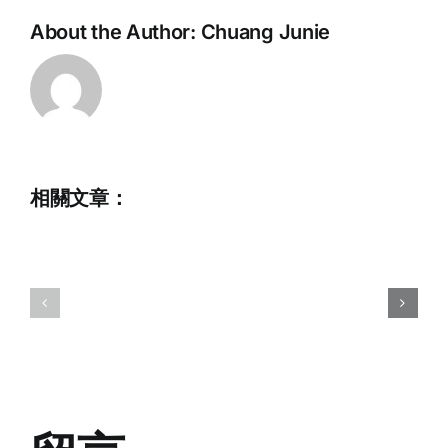
About the Author:
Chuang Junie
相關文章：
Full
Time
Administrative
2025
Assistant
IWWF
(Application
Wakesurf
Deadline:
Judging
20
Course
March
2026)