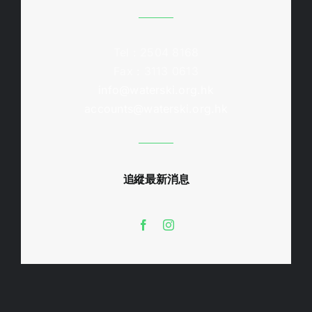
Tel : 2504 8168
Fax : 3113 0613
info@waterski.org.hk
accounts@waterski.org.hk
追縱最新消息