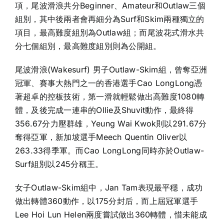
項，尾波滑浪共分Beginner、Amateur和Outlaw三個
組別，其中後兩者會再細分為Surf和Skim兩種獨立的
項目，最高難度組別為Outlaw組；而尾波花式滑水共
分七個組別，最高難度組別則為公開組。
尾波滑浪(Wakesurf) 男子Outlaw-Skim組，曾奪亞洲
冠軍、賽事大熱門之一的香港選手Cao LongLong憑
著超卓的控板技術，第一滑就輕鬆做出高難度1080轉
體，及後完成一連串的Ollie及Shuvit動作，最終得
356.67分力壓群雄，Yeung Wai Kwok則以291.67分
奪得亞軍，新加坡選手Meech Quentin Oliver以
263.33得季軍。而Cao LongLong同時亦於Outlaw-
Surf組別以245分稱王。
女子Outlaw-Skim組中，Jan Tam表現最平穩，成功
做出轉體360動作，以175分封后，而上屆冠軍選手
Lee Hoi Lun Helen兩度嘗試做出360轉體，惜未能成