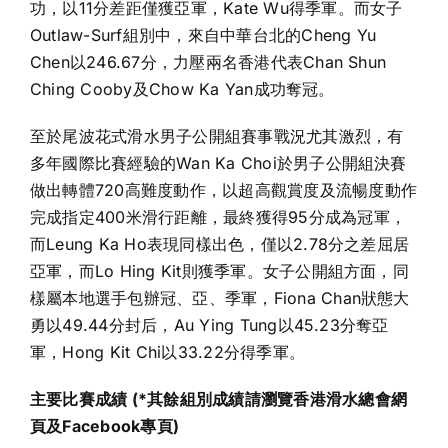
功，以11分差距僅獲亞軍，Kate Wu得季軍。而女子
Outlaw-Surf組別中，來自中華台北的Cheng Yu
Chen以246.67分，力壓兩名香港代表Chan Shun
Ching Cooby及Chow Ka Yan成功奪冠。
至於尾波花式滑水男子公開組賽事戰況尤其激烈，有
多年國際比賽經驗的Wan Ka Choi於男子公開組決賽
做出轉體720高難度動作，以超高觀賞度及流暢度動作
完成指定400米滑行距離，最終獲得95分成為冠軍，
而Leung Ka Ho表現同樣出色，僅以2.78分之差屈居
亞軍，而Lo Hing Kit則獲季軍。女子公開組方面，同
樣屬本地選手包辦冠、亞、季軍，Fiona Chan狀態大
勇以49.44分封后，Au Ying Tung以45.23分奪亞
軍，Hong Kit Chi以33.22分得季軍。
主要比賽成績
(*
其餘組別成績請瀏覽香港滑水總會網
頁及
Facebook
專頁
)