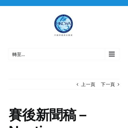
Skip
to
content
轉至...
上一頁
下一頁
賽後新聞稿 –