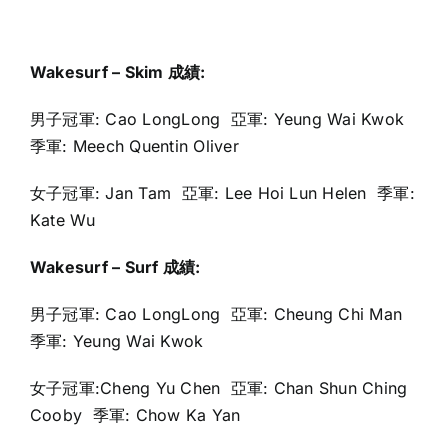
Wakesurf – Skim
成績
:
男子冠軍: Cao LongLong 亞軍: Yeung Wai Kwok
季軍: Meech Quentin Oliver
女子冠軍: Jan Tam 亞軍: Lee Hoi Lun Helen 季軍:
Kate Wu
Wakesurf – Surf
成績
:
男子冠軍: Cao LongLong 亞軍: Cheung Chi Man
季軍: Yeung Wai Kwok
女子冠軍:Cheng Yu Chen 亞軍: Chan Shun Ching
Cooby 季軍: Chow Ka Yan