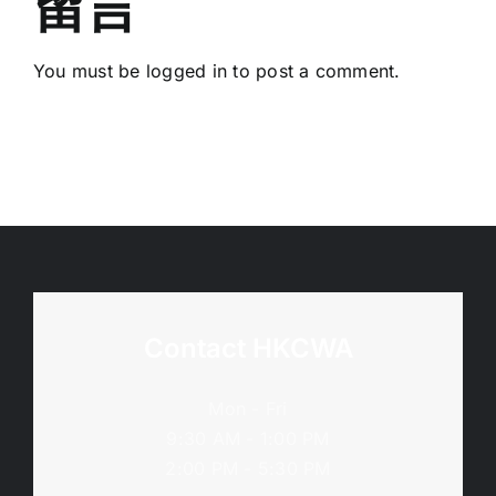
留言
You must be
logged in
to post a comment.
Contact HKCWA
Mon - Fri
9:30 AM - 1:00 PM
2:00 PM - 5:30 PM