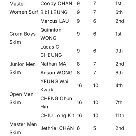
Cooby CHAN
9
7
1st
Master
Women Surf
Bibi LEUNG
9
7
6th
Marcus LAU
9
6
2nd
Quinnton
Grom Boys
9
6
1st
WONG
Skim
Lucas C
9
6
9th
CHEUNG
Nathan MA
8
7
2nd
Junior Men
Skim
Anson WONG
8
7
6th
YEUNG Wai
16
10
4th
Kwok
Open Men
CHENG Chun
Skim
16
10
7th
Hin
CHIU Long Kit
16
10
11th
Master Men
Jethriel CHAN
6
5
2nd
Skim