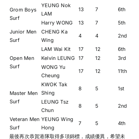
YEUNG Nok
13
7
6th
Grom Boys
LAM
Surf
Harry WONG
13
7
5th
Junior Men
CHENG Ka
4
4
2nd
Surf
Wing
LAM Wai Kit
17
12
6th
Open Men
Kelvin LEUNG
17
12
3rd
Surf
WONG Yu
17
12
11th
Cheung
KWOK Tak
8
5
1st
Shing
Master Men
Surf
LEUNG Tsz
8
5
2nd
Chun
Veteran Men
YEUNG Wing
7
5
4th
Surf
Hong
最後再次恭賀港隊取得多項錦標，成績優異，希望未