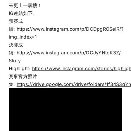
來更上一層樓！
IG連結如下:
預賽成
績:
https://www.instagram.com/p/DCDpgROSeiR/?
img_index=1
決賽成
績:
https://www.instagram.com/p/DCJyYNtoK3Z/
Story
Highlight:
https://www.instagram.com/stories/highli
賽事官方照片
集:
https://drive.google.com/drive/folders/1f34S3