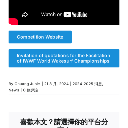
Competition Website
Invitation of quotations for the Facilitation
of IWWF World Wakesurf Championships
By
Chuang Junie
|
21 8 月, 2024
|
2024-2025 消息
,
News
|
0 條評論
喜歡本文？請選擇你的平台分