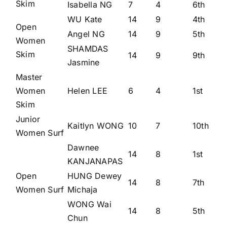
Skim
Isabella NG
7
4
6th
WU Kate
14
9
4th
Open
Angel NG
14
9
5th
Women
SHAMDAS
Skim
14
9
9th
Jasmine
Master
Women
Helen LEE
6
4
1st
Skim
Junior
Kaitlyn WONG
10
7
10th
Women Surf
Dawnee
14
8
1st
KANJANAPAS
Open
HUNG Dewey
14
8
7th
Women Surf
Michaja
WONG Wai
14
8
5th
Chun