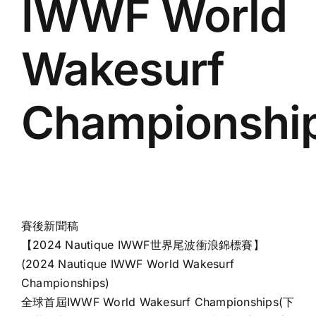
IWWF World
Wakesurf
Championshi
賽後
新聞
稿
【2024 Nautique IWWF世界尾波衝浪錦標賽】
(2024 Nautique IWWF World Wakesurf
Championships)
全球首屆IWWF World Wakesurf Championships(下