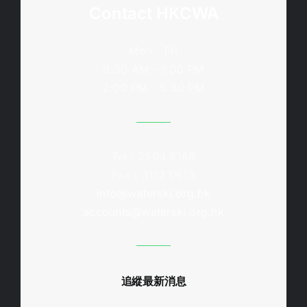
Contact HKCWA
Mon - Fri
9:30 AM - 1:00 PM
2:00 PM - 5:30 PM
Tel : 2504 8168
Fax : 3113 0613
info@waterski.org.hk
accounts@waterski.org.hk
追縱最新消息