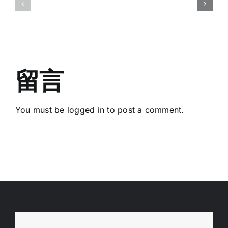
(Application
Wakesurf
Deadline:
Judging
20
Course
March
2026)
留言
You must be
logged in
to post a comment.