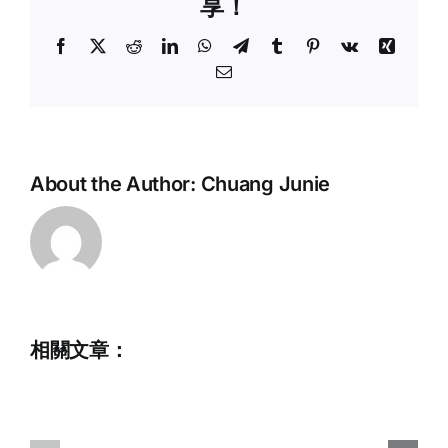
享！
Facebook
X
Reddit
LinkedIn
WhatsApp
Telegram
Tumblr
Pinterest
Vk
Xing
Email:
About the Author:
Chuang Junie
相關文章：
Full
Time
Administrative
2025
Assistant
IWWF