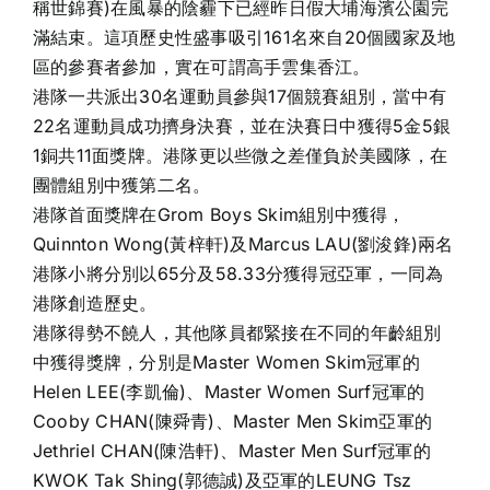
稱世錦賽)在風暴的陰霾下已經昨日假大埔海濱公園完
滿結束。這項歷史性盛事吸引161名來自20個國家及地
區的參賽者參加，實在可謂高手雲集香江。
港隊一共派出30名運動員參與17個競賽組別，當中有
22名運動員成功擠身決賽，並在決賽日中獲得5金5銀
1銅共11面獎牌。港隊更以些微之差僅負於美國隊，在
團體組別中獲第二名。
港隊首面獎牌在Grom Boys Skim組別中獲得，
Quinnton Wong(黃梓軒)及Marcus LAU(劉浚鋒)兩名
港隊小將分別以65分及58.33分獲得冠亞軍，一同為
港隊創造歷史。
港隊得勢不饒人，其他隊員都緊接在不同的年齡組別
中獲得獎牌，分別是Master Women Skim冠軍的
Helen LEE(李凱倫)、Master Women Surf冠軍的
Cooby CHAN(陳舜青)、Master Men Skim亞軍的
Jethriel CHAN(陳浩軒)、Master Men Surf冠軍的
KWOK Tak Shing(郭德誠)及亞軍的LEUNG Tsz