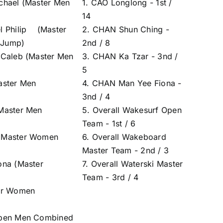
chael (Master Men
1. CAO Longlong - 1st /
14
l Philip (Master
2. CHAN Shun Ching -
/ Jump)
2nd / 8
 Caleb (Master Men
3. CHAN Ka Tzar - 3nd /
5
aster Men
4. CHAN Man Yee Fiona -
3nd / 4
Master Men
5. Overall Wakesurf Open
Team - 1st / 6
(Master Women
6. Overall Wakeboard
Master Team - 2nd / 3
ona (Master
7. Overall Waterski Master
Team - 3rd / 4
er Women
Open Men Combined