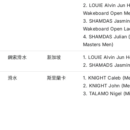
2. LOUIE Alvin Jun H
Wakeboard Open Me
3. SHAMDAS Jasmin
Wakeboard Open Lad
4. SHAMDAS Julian 
Masters Men)
鋼索滑水
新加坡
1. LOUIE Alvin Jun H
2. SHAMADS Jasmin
滑水
斯里蘭卡
1. KNIGHT Caleb (M
2. KNIGHT John (Me
3. TALAMO Nigel (Mi