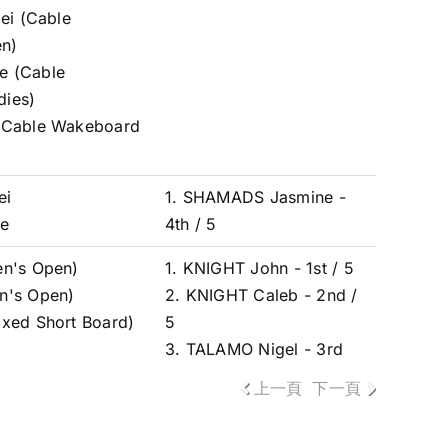
ei (Cable
n)
e (Cable
ies)
(Cable Wakeboard
ei
1. SHAMADS Jasmine -
e
4th / 5
en's Open)
1. KNIGHT John - 1st / 5
n's Open)
2. KNIGHT Caleb - 2nd /
xed Short Board)
5
3. TALAMO Nigel - 3rd
上一頁
下一頁