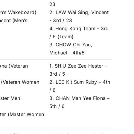
23
en’s Wakeboard)
2. LAW Wai Sing, Vincent
ncent (Men’s
- 3rd / 23
4. Hong Kong Team - 3rd
/ 6 (Team)
3. CHOW Chi Yan,
Michael - 4th/5
na (Veteran
1. SHIU Zee Zee Hester –
3rd / 5
y (Veteran Women
2. LEE Kit Sum Ruby – 4th
/ 6
ster Men
3. CHAN Man Yee Fiona –
5th / 6
ster (Master Women