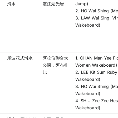
滑水
湛江湖光岩
Jump)
2. HO Wai Shing (M
3. LAW Wai Sing, Vi
Wakeboard)
尾波花式滑水
阿拉伯聯合大
1. CHAN Man Yee Fio
公國，阿布札
Women Wakeboard)
比
2. LEE Kit Sum Rub
Wakeboard)
3. HO Wai Shing (Ma
Wakeboard)
4. SHIU Zee Zee He
Wakeboard)