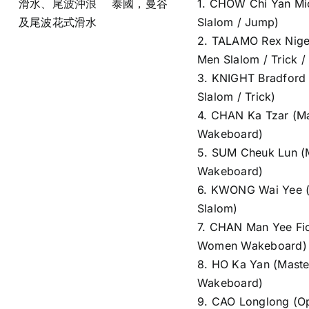
滑水、尾波沖浪
泰國，曼谷
1. CHOW Chi Yan Mi
及尾波花式滑水
Slalom / Jump)
2. TALAMO Rex Nige
Men Slalom / Trick 
3. KNIGHT Bradford
Slalom / Trick)
4. CHAN Ka Tzar (M
Wakeboard)
5. SUM Cheuk Lun (
Wakeboard)
6. KWONG Wai Yee 
Slalom)
7. CHAN Man Yee Fi
Women Wakeboard)
8. HO Ka Yan (Mast
Wakeboard)
9. CAO Longlong (