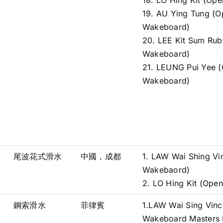
18. LO Hing Kit (O
19. AU Ying Tung (
Wakeboard)
20. LEE Kit Sum Ru
Wakeboard)
21. LEUNG Pui Yee
Wakeboard)
尾波花式滑水
中國，成都
1. LAW Wai Shing Vi
Wakebaord)
2. LO Hing Kit (Op
鋼索滑水
菲律賓
1.LAW Wai Sing Vinc
Wakeboard Masters