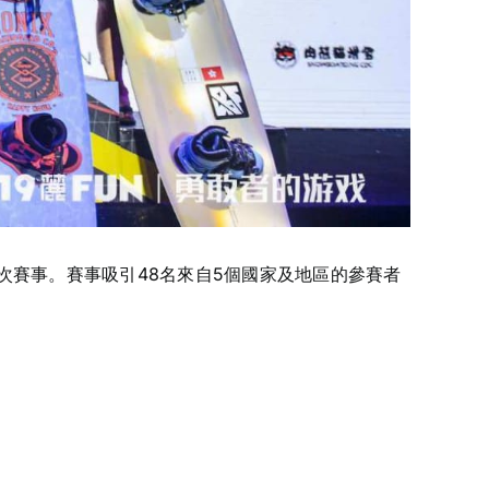
香港代表參與是次賽事。賽事吸引48名來自5個國家及地區的參賽者