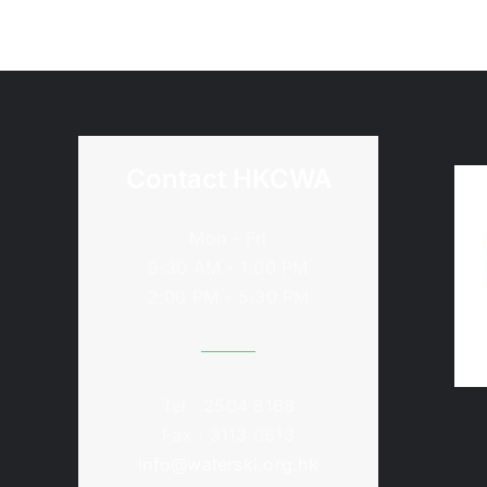
Contact HKCWA
Mon - Fri
9:30 AM - 1:00 PM
2:00 PM - 5:30 PM
Tel : 2504 8168
Fax : 3113 0613
info@waterski.org.hk