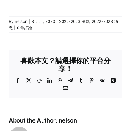
By
nelson
|
8 2 月, 2023
|
2022-2023 消息
,
2022-2023 消
息
|
0 條評論
喜歡本文？請選擇你的平台分
享！
Facebook
X
Reddit
LinkedIn
WhatsApp
Telegram
Tumblr
Pinterest
Vk
Xing
Email:
About the Author:
nelson