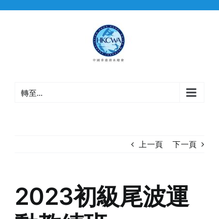
Skip
to
content
轉至...
上一頁
下一頁
2023初級尾波運