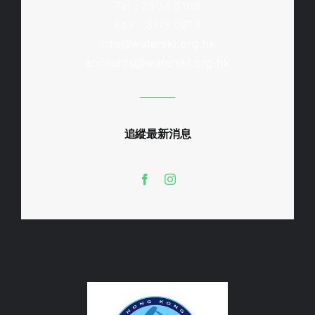
Tel : 2504 8168
Fax : 3113 0613
info@waterski.org.hk
accounts@waterski.org.hk
追縱最新消息