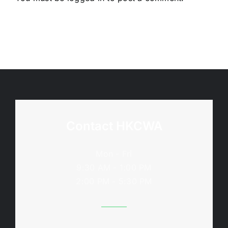
26/5;
28/5/2023)
Contact HKCWA
Mon - Fri
9:30 AM - 1:00 PM
2:00 PM - 5:30 PM