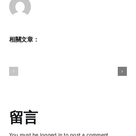
2023
初
級
Invitation
滑
for
相關文章：
水
Quotation
及
for
尾
2023-
波
2024
運
HK
動
National
訓
Junior
練
Wakeboar
班
Squad
留言
–
Training
(28/4;
Boat
You must be
logged in
to post a comment.