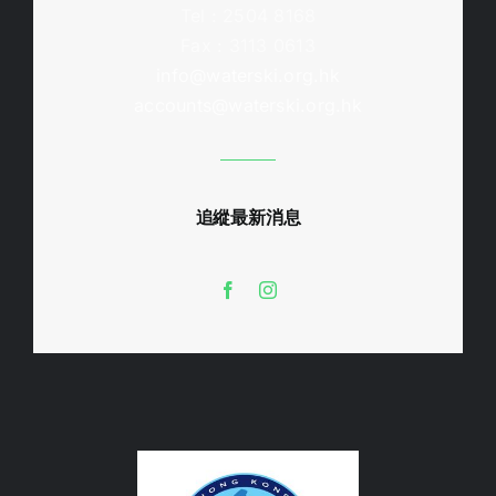
Tel : 2504 8168
Fax : 3113 0613
info@waterski.org.hk
accounts@waterski.org.hk
追縱最新消息