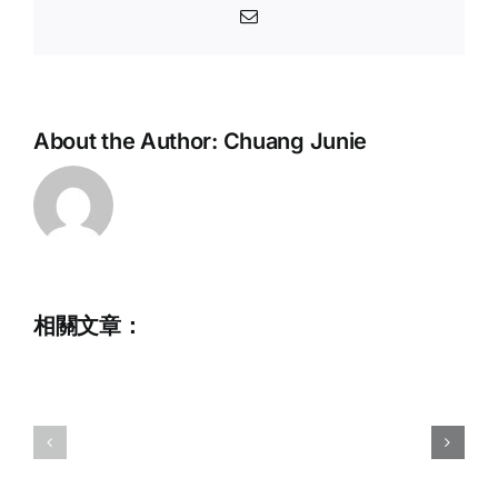
Email:
About the Author:
Chuang Junie
招
2026
騁
初
兼
級
職
滑
行
相關文章：
水
政
及
助
尾
理
波
(截
運
止
動