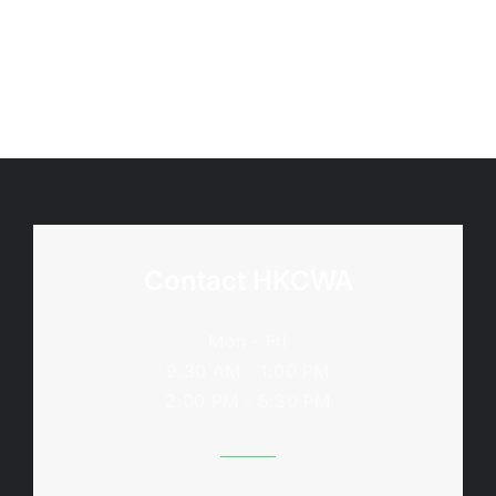
日
訓
期
練
2026
班
年
–
5
(11/9;
月
19/10;
12
15/11/2026)
日)
Contact HKCWA
Mon - Fri
9:30 AM - 1:00 PM
2:00 PM - 5:30 PM