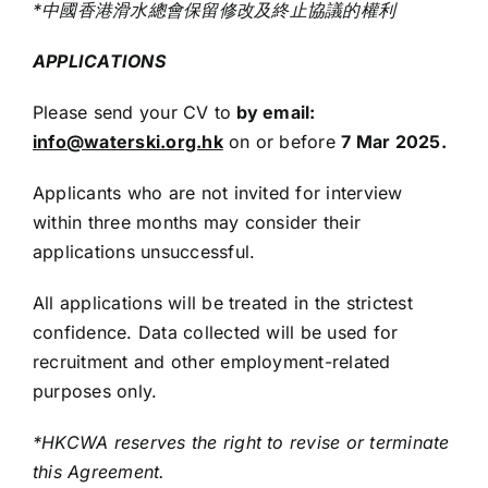
*
中國香港滑水總會保留修改及終止協議的權利
APPLICATIONS
Please send your CV to
by
email:
info@waterski.org.hk
on or before
7 Mar
202
5
.
Applicants who are not invited for interview
within three months may consider their
applications unsuccessful.
All applications will be treated in the strictest
confidence. Data collected will be used for
recruitment and other employment-related
purposes only.
*HKCWA reserves the right to revise or terminate
this Agreement.