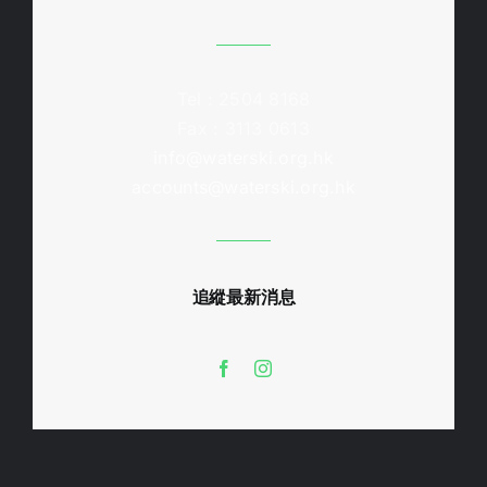
Tel : 2504 8168
Fax : 3113 0613
info@waterski.org.hk
accounts@waterski.org.hk
追縱最新消息