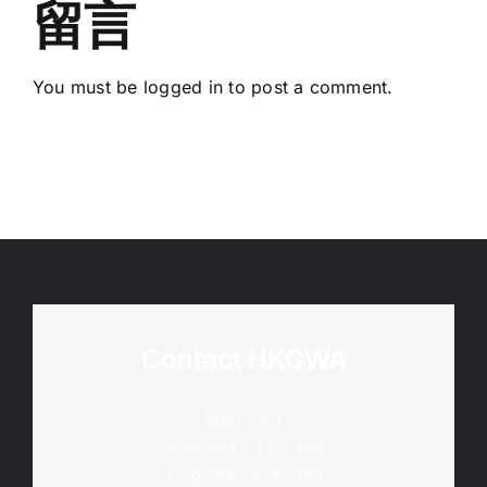
班
留言
年
–
5
(11/9;
月
You must be
logged in
to post a comment.
19/10;
12
15/11/2026)
日)
Contact HKCWA
Mon - Fri
9:30 AM - 1:00 PM
2:00 PM - 5:30 PM