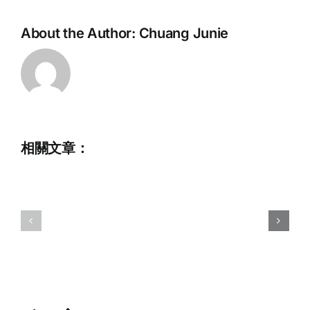
About the Author:
Chuang Junie
招
2026
騁
初
兼
級
職
滑
行
相關文章：
水
政
及
助
尾
理
波
(截
運
止
動
日
訓
期
練
2026