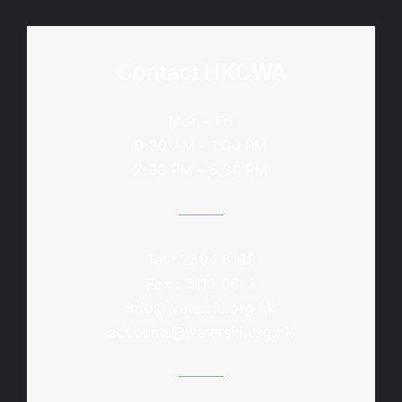
Contact HKCWA
Mon - Fri
9:30 AM - 1:00 PM
2:00 PM - 5:30 PM
Tel : 2504 8168
Fax : 3113 0613
info@waterski.org.hk
accounts@waterski.org.hk