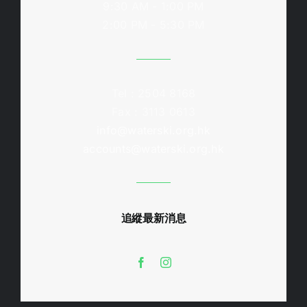
9:30 AM - 1:00 PM
2:00 PM - 5:30 PM
Tel : 2504 8168
Fax : 3113 0613
info@waterski.org.hk
accounts@waterski.org.hk
追縱最新消息