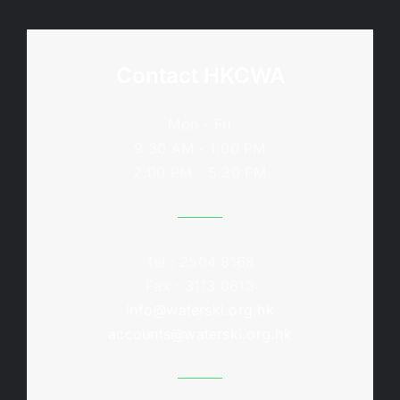
Contact HKCWA
Mon - Fri
9:30 AM - 1:00 PM
2:00 PM - 5:30 PM
Tel : 2504 8168
Fax : 3113 0613
info@waterski.org.hk
accounts@waterski.org.hk