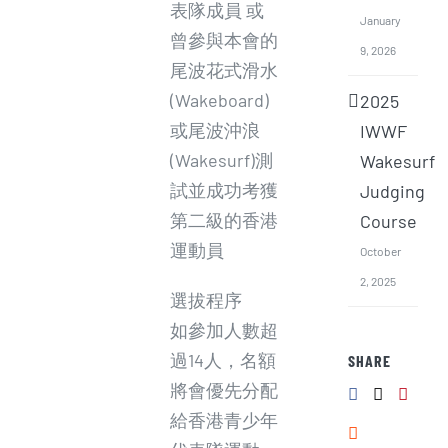
表隊成員 或
January
曾參與本會的
9, 2026
尾波花式滑水
(Wakeboard)
2025
或尾波沖浪
IWWF
(Wakesurf)測
Wakesurf
試並成功考獲
Judging
第二級的香港
Course
運動員
October
2, 2025
選拔程序
如參加人數超
過14人，名額
SHARE
將會優先分配
給香港青少年