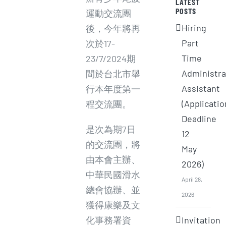
LATEST
POSTS
運動交流團
Hiring
後，今年將再
Part
次於17-
Time
23/7/2024期
Administra
間於台北市舉
Assistant
行本年度第一
(Applicatio
程交流團。
Deadline
是次為期7日
12
的交流團，將
May
由本會主辦、
2026)
中華民國滑水
April 28,
總會協辦、並
2026
獲得康樂及文
Invitation
化事務署資