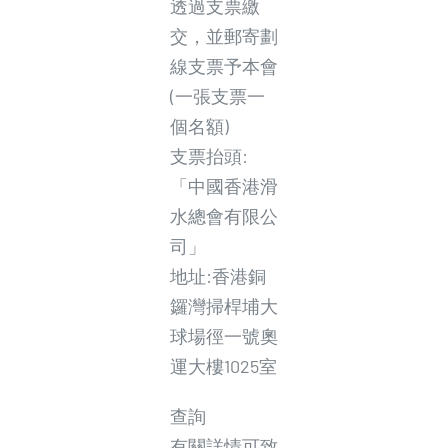
透過支票繳
交，並郵寄劃
線支票予本會
(一張支票一
個名額)
支票抬頭:
「中國香港滑
水總會有限公
司」
地址:香港銅
鑼灣掃桿埔大
球場徑一號奧
運大樓1025室
查詢
有關詳情可致