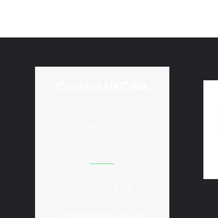
Contact HKCWA
Mon - Fri
9:30 AM - 1:00 PM
2:00 PM - 5:30 PM
Tel : 2504 8168
Fax : 3113 0613
info@waterski.org.hk