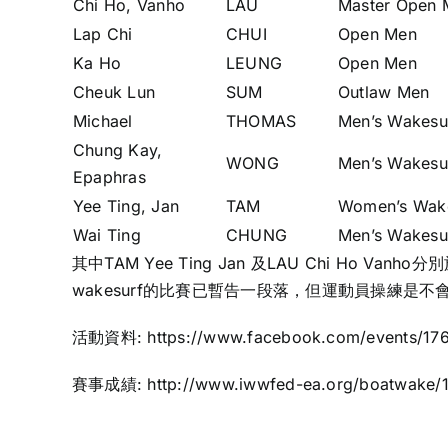
Chi Ho, Vanho
LAU
Master Open 
Lap Chi
CHUI
Open Men
Ka Ho
LEUNG
Open Men
Cheuk Lun
SUM
Outlaw Men
Michael
THOMAS
Men’s Wakesu
Chung Kay,
WONG
Men’s Wakesu
Epaphras
Yee Ting, Jan
TAM
Women’s Wak
Wai Ting
CHUNG
Men’s Wakesu
其中TAM Yee Ting Jan 及LAU Chi Ho V
wakesurf的比賽已暫告一段落，但運動員操練是
活動資料:
https://www.facebook.com/events/1
賽事成績:
http://www.iwwfed-ea.org/boatwake