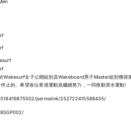
Men
rf
rf
esurf
rf
anho分別於Wakesurf女子公開組別及Wakeboard男子Maste
不會停止的。希望各位香港運動員繼續努力，一同推動滑水運動!
76518419875502/permalink/252722415588435/
/18SGP002/