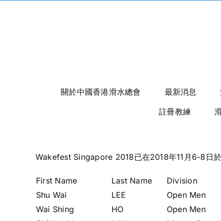
Skip
to
content
關於中國香港滑水總會
最新消息
註冊教練
Wakefest Singapore 2018已在2018年1
First Name
Last Name
Division
Shu Wai
LEE
Open Men
Wai Shing
HO
Open Men