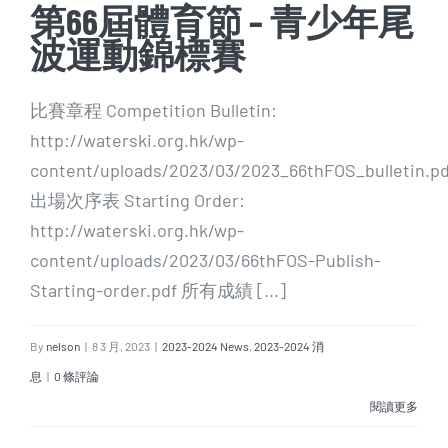
第66屆體育節 – 青少年尾
波運動錦標賽
比賽章程 Competition Bulletin:
http://waterski.org.hk/wp-
content/uploads/2023/03/2023_66thFOS_bulletin.pd
出場次序表 Starting Order:
http://waterski.org.hk/wp-
content/uploads/2023/03/66thFOS-Publish-
Starting-order.pdf 所有成績 [...]
By
nelson
|
8 3 月, 2023
|
2023-2024 News
,
2023-2024 消
息
|
0 條評論
閱讀更多