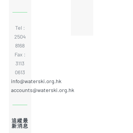
Tel :
2504
8168
Fax :
3113
0613
info@waterski.org.hk
accounts@waterski.org.hk
追縱最
新消息