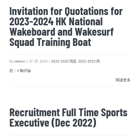
Invitation for Quotations for
2023-2024 HK National
Wakeboard and Wakesurf
Squad Training Boat
By
nelson
|
12 1 月, 2023
|
2022-2023 消息
,
2022-2023 消
息
|
0 條評論
閱讀更多
Recruitment Full Time Sports
Executive (Dec 2022)