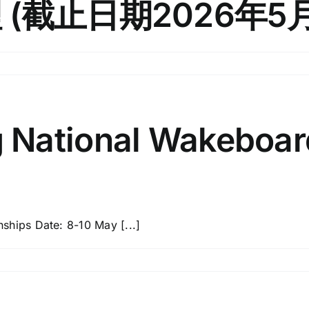
(截止日期2026年5月
 National Wakeboar
ips Date: 8-10 May [...]