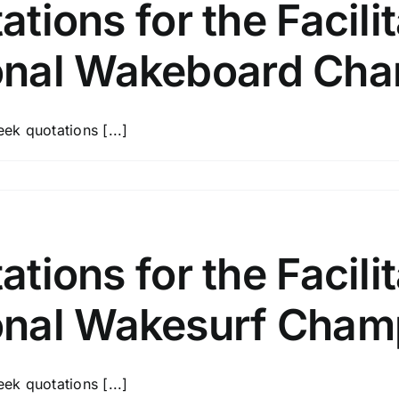
tations for the Facil
onal Wakeboard Cha
k quotations [...]
tations for the Facil
onal Wakesurf Cham
k quotations [...]