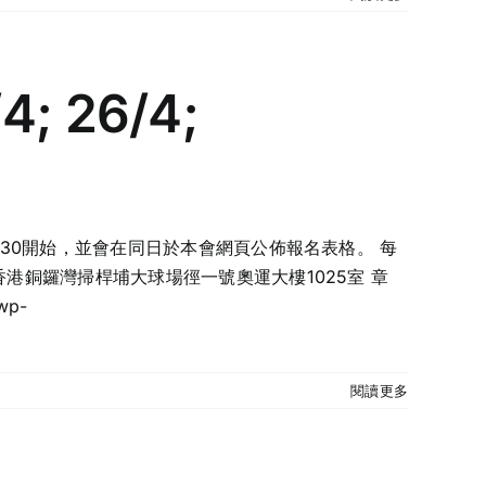
 26/4;
點30開始，並會在同日於本會網頁公佈報名表格。 每
香港銅鑼灣掃桿埔大球場徑一號奧運大樓1025室 章
/wp-
閱讀更多