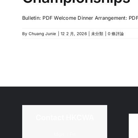
Bulletin: PDF Welcome Dinner Arrangement: PDF S
By
Chuang Junie
|
12 2 月, 2026
|
未分類
|
0 條評論
Contact HKCWA
Mon - Fri