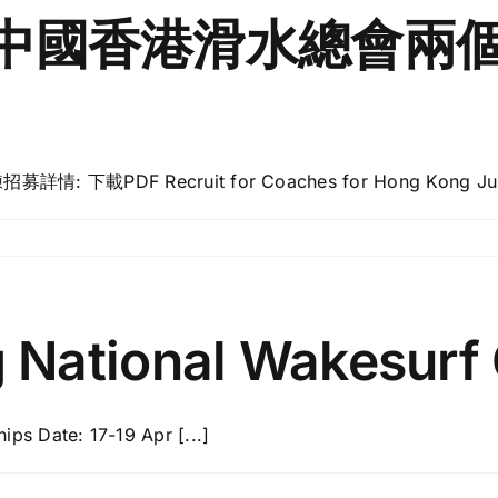
 年度中國香港滑水總會
DF Recruit for Coaches for Hong Kong Junior
 National Wakesurf
s Date: 17-19 Apr [...]