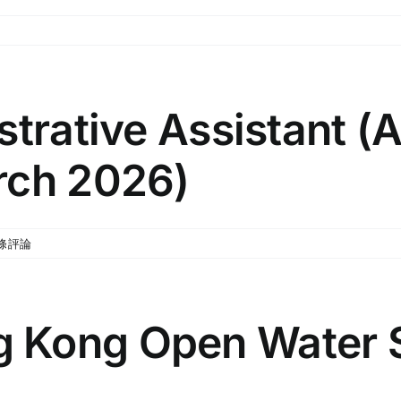
strative Assistant (
rch 2026)
 條評論
 Kong Open Water 