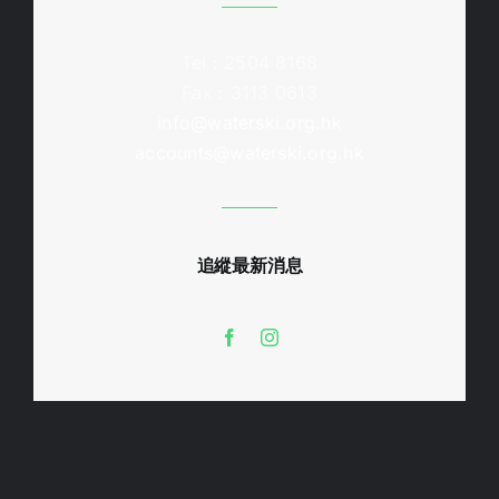
Tel : 2504 8168
Fax : 3113 0613
info@waterski.org.hk
accounts@waterski.org.hk
追縱最新消息