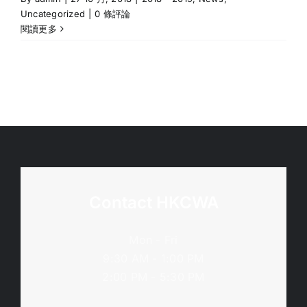
Uncategorized
|
0 條評論
閱讀更多
Contact HKCWA
Mon - Fri
9:30 AM - 1:00 PM
2:00 PM - 5:30 PM