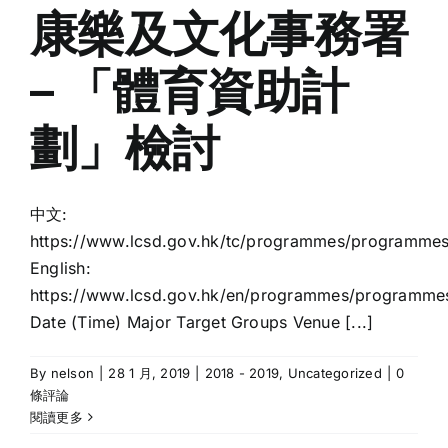
康樂及文化事務署
– 「體育資助計
劃」檢討
中文:
https://www.lcsd.gov.hk/tc/programmes/programmesl
English:
https://www.lcsd.gov.hk/en/programmes/programmesl
Date (Time) Major Target Groups Venue [...]
By
nelson
|
28 1 月, 2019
|
2018 - 2019
,
Uncategorized
|
0
條評論
閱讀更多