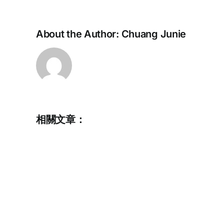
About the Author:
Chuang Junie
2022
初
級
尾
相關文章：
波
運
動
教
練
班
(2022