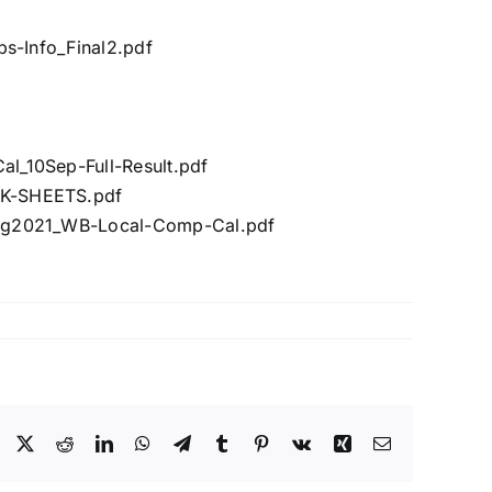
s-Info_Final2.pdf
l_10Sep-Full-Result.pdf
RK-SHEETS.pdf
/Aug2021_WB-Local-Comp-Cal.pdf
Facebook
X
Reddit
LinkedIn
WhatsApp
Telegram
Tumblr
Pinterest
Vk
Xing
Email: