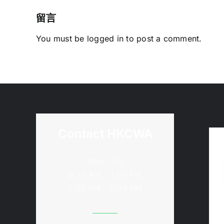
Elementary
Wakesports
留言
Coaching
You must be
logged in
to post a comment.
Course)
Feb
2022
Contact HKCWA
Mon - Fri
9:30 AM - 1:00 PM
2:00 PM - 5:30 PM