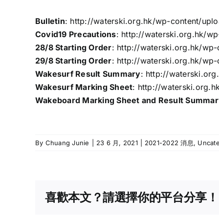
Bulletin
:
http://waterski.org.hk/wp-content/up
Covid19 Precautions
:
http://waterski.org.hk/w
28/8 Starting Order
:
http://waterski.org.hk/wp
29/8 Starting Order
:
http://waterski.org.hk/wp
Wakesurf Result Summary
:
http://waterski.o
Wakesurf Marking Sheet
:
http://waterski.or
Wakeboard Marking Sheet and Result Summar
By
Chuang Junie
|
23 6 月, 2021
|
2021-2022 消息
,
Uncate
喜歡本文？請選擇你的平台分享！