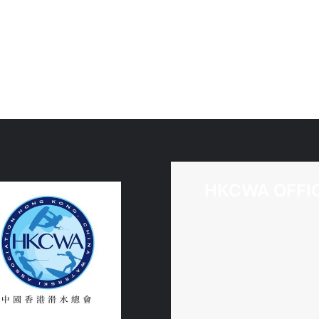
表
隊
教
練
招
募
HKCWA OFFI