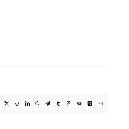
Facebook
X
Reddit
LinkedIn
WhatsApp
Telegram
Tumblr
Pinterest
Vk
Xing
Email: