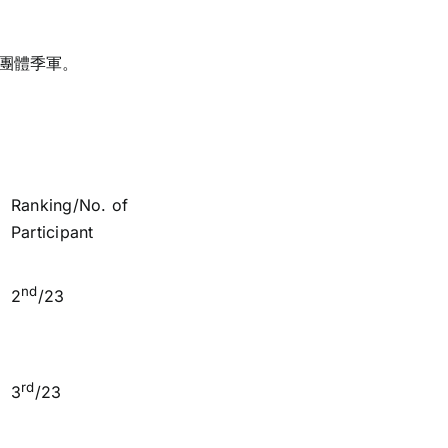
團體季軍。
Ranking/No. of
Participant
nd
2
/23
rd
3
/23