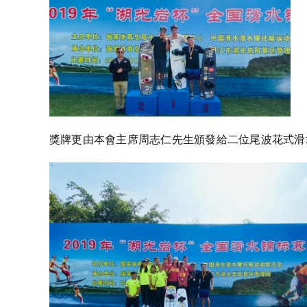
獎牌更由本會主席周志仁先生頒發給二位尾波花式滑