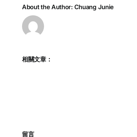
About the Author:
Chuang Junie
相關文章：
Full
Time
Administrative
Assistant
(Application
Deadline:
20
March
2026)
留言