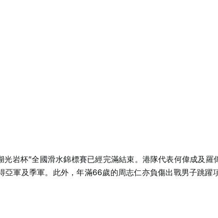
019“湖光岩杯”全國滑水錦標賽已經完滿結束。港隊代表何偉成及
得亞軍及季軍。此外，年滿66歲的周志仁亦負傷出戰男子跳躍項