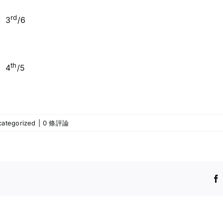
rd
3
/6
th
4
/5
ategorized
|
0 條評論