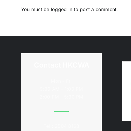
You must be
logged in
to post a comment.
Contact HKCWA
Mon - Fri
9:30 AM - 1:00 PM
2:00 PM - 5:30 PM
Tel : 2504 8168