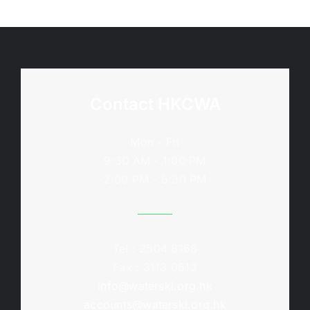
Contact HKCWA
Mon - Fri
9:30 AM - 1:00 PM
2:00 PM - 5:30 PM
Tel : 2504 8168
Fax : 3113 0613
info@waterski.org.hk
accounts@waterski.org.hk