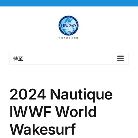
Skip
to
content
轉至...
2024 Nautique
IWWF World
Wakesurf