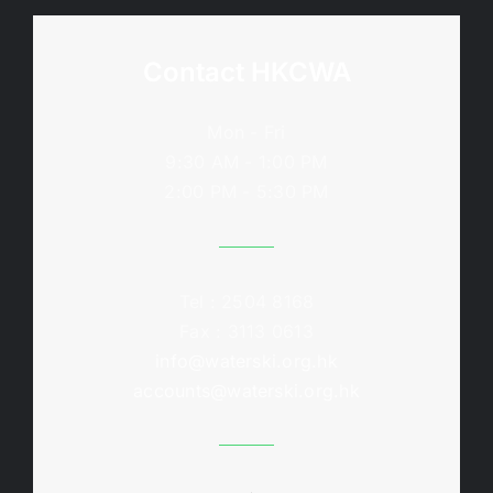
Contact HKCWA
Mon - Fri
9:30 AM - 1:00 PM
2:00 PM - 5:30 PM
Tel : 2504 8168
Fax : 3113 0613
info@waterski.org.hk
accounts@waterski.org.hk