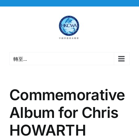
Skip
to
content
轉至...
Commemorative
Album for Chris
HOWARTH